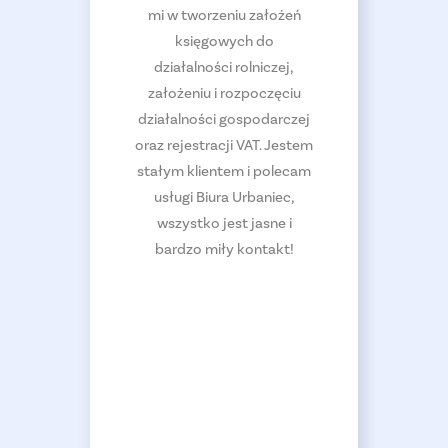
mi od
mi w tworzeniu założeń
w
żenia
księgowych do
prze
darczej
działalności rolniczej,
tera
czenie
założeniu i rozpoczęciu
part
h i
działalności gospodarczej
ob
raz
oraz rejestracji VAT. Jestem
p
 usług
stałym klientem i polecam
opty
am, to
usługi Biura Urbaniec,
Pol
 i miła
wszystko jest jasne i
bar
bardzo miły kontakt!
ws