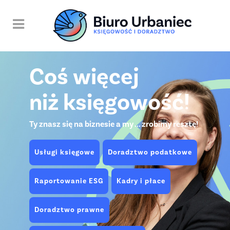
Coś więcej
niż księgowość!
Ty znasz się na biznesie a my ... zrobimy resztę!
Usługi księgowe
Doradztwo podatkowe
Raportowanie ESG
Kadry i płace
Doradztwo prawne