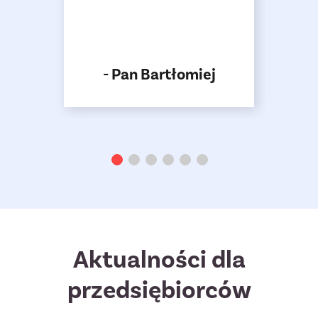
Madej
-
- Pan Bartłomiej
właś
Aktualności dla
przedsiębiorców