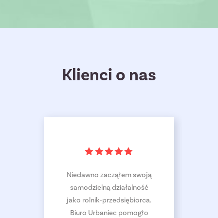
Klienci o nas
m i
Niedawno zacząłem swoją
ego
samodzielną działalność
ię na
jako rolnik-przedsiębiorca.
in
 Biuro
Biuro Urbaniec pomogło
zlece