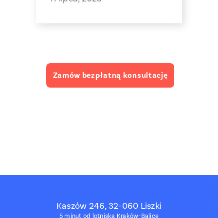
Zamów bezpłatną konsultację
Kaszów 246, 32-060 Liszki
5 minut od lotniska Kraków-Balice